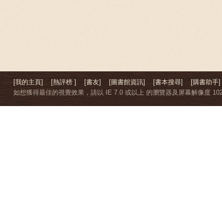
[我的主頁]
[熱評榜 ]
[書友]
[圖書館資訊]
[書本搜尋]
[購書助手]
如想獲得最佳的視覺效果，請以 IE 7.0 或以上 的瀏覽器及屏幕解像度 1024 