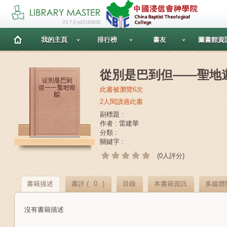
V3.7.0 p20190826
我的主頁
排行榜
書友
圖書館資
從別是巴到但——聖地
此書被瀏覽6次
2人閱讀過此書
副標題 :
作者 : 雷建華
分類 :
關鍵字 :
(0人評分)
書籍描述
書評 (
0
)
目錄
本書籍資訊
多媒體
沒有書籍描述