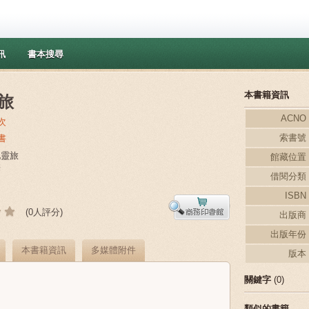
訊
書本搜尋
本書籍資訊
旅
ACNO
次
索書號
書
地靈旅
館藏位置
華
借閱分類
ISBN
(0人評分)
出版商
出版年份
本書籍資訊
多媒體附件
版本
關鍵字
(0)
類似的書籍