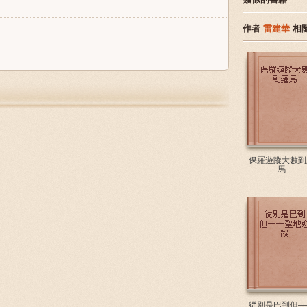
作者
雷建華
相
保羅遊蹤大數到
馬
從別是巴到但—