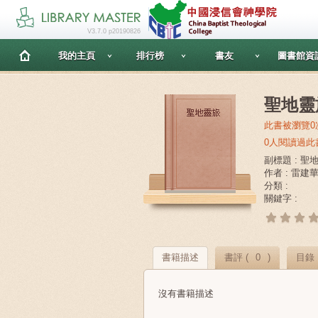
V3.7.0 p20190826
我的主頁
排行榜
書友
圖書館資
聖地靈
此書被瀏覽0
0人閱讀過此
副標題 : 聖
作者 : 雷建
分類 :
關鍵字 :
書籍描述
書評 (
0
)
目錄
沒有書籍描述