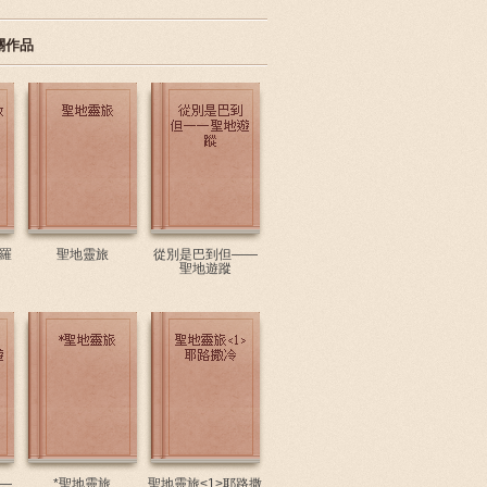
關作品
羅
聖地靈旅
從別是巴到但——
聖地遊蹤
—
*聖地靈旅
聖地靈旅<1>耶路撒