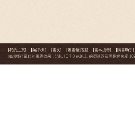
[我的主頁]
[熱評榜 ]
[書友]
[圖書館資訊]
[書本搜尋]
[購書助手]
如想獲得最佳的視覺效果，請以 IE 7.0 或以上 的瀏覽器及屏幕解像度 1024 