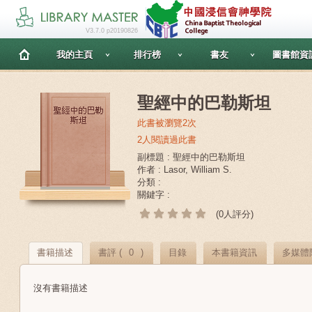
V3.7.0 p20190826
我的主頁
排行榜
書友
圖書館資
聖經中的巴勒斯坦
此書被瀏覽2次
2人閱讀過此書
副標題 : 聖經中的巴勒斯坦
作者 : Lasor, William S.
分類 :
關鍵字 :
(0人評分)
書籍描述
書評 (
0
)
目錄
本書籍資訊
多媒體
沒有書籍描述