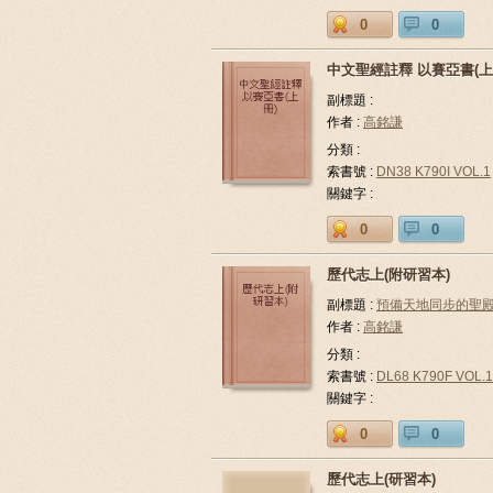
0
0
中文聖經註釋 以賽亞書(上
副標題 :
作者 :
高銘謙
分類 :
索書號 :
DN38 K790I VOL.1
關鍵字 :
0
0
歷代志上(附研習本)
副標題 :
預備天地同步的聖
作者 :
高銘謙
分類 :
索書號 :
DL68 K790F VOL.1
關鍵字 :
0
0
歷代志上(研習本)