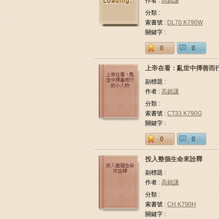
作者 :
高銘謙
分類 :
索書號 :
DL70 K790W
關鍵字 :
0
0
上帝在看：亂世中擇善而
副標題 :
作者 :
高銘謙
分類 :
索書號 :
CT33 K790G
關鍵字 :
0
0
投入整個生命來詮釋
副標題 :
作者 :
高銘謙
分類 :
索書號 :
CH K790H
關鍵字 :