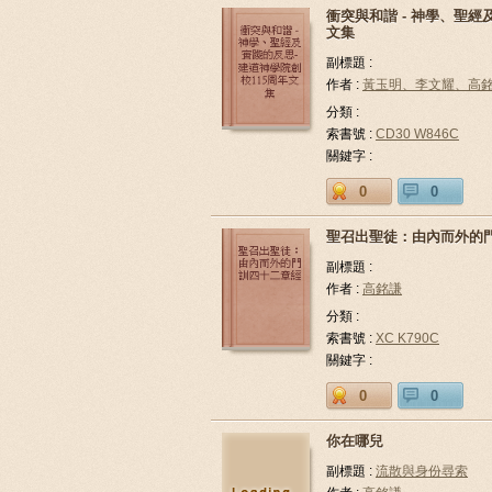
衝突與和諧 - 神學、聖經
文集
副標題 :
作者 :
黃玉明、李文耀、高
分類 :
索書號 :
CD30 W846C
關鍵字 :
0
0
聖召出聖徒：由內而外的
副標題 :
作者 :
高銘謙
分類 :
索書號 :
XC K790C
關鍵字 :
0
0
你在哪兒
副標題 :
流散與身份尋索