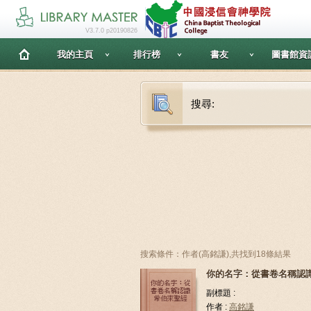
V3.7.0 p20190826
我的主頁
排行榜
書友
圖書館資
搜尋:
搜索條件：作者(高銘謙),共找到18條結果
你的名字：從書卷名稱認
副標題 :
作者 :
高銘謙