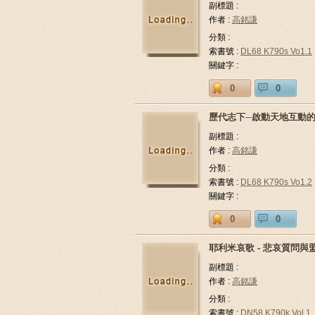
副標題 :
作者 :
高銘謙
分類 :
索書號 :
DL68 K790s Vo1.1
關鍵字 :
0
0
歷代志下─啟動天地互動
副標題 :
作者 :
高銘謙
分類 :
索書號 :
DL68 K790s Vo1.2
關鍵字 :
0
0
耶利米哀歌 - 悲哀質問與
副標題 :
作者 :
高銘謙
分類 :
索書號 :
DN58 K790k Vol.1