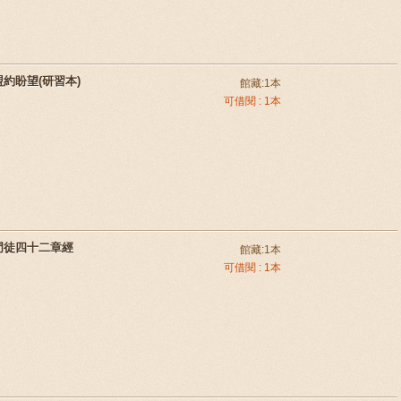
盟約盼望(研習本)
館藏:1本
可借閱 : 1本
的門徒四十二章經
館藏:1本
可借閱 : 1本