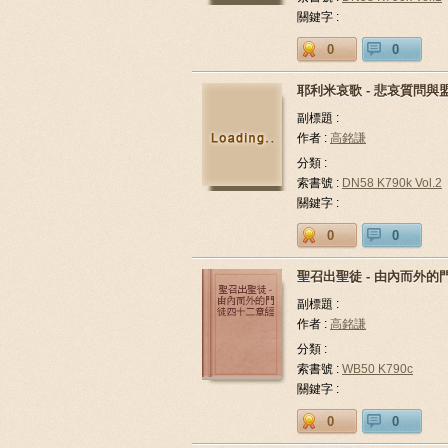
關鍵字 :
0
0
耶利米哀歌 - 悲哀質問與
副標題 :
作者 :
高銘謙
分類 :
索書號 :
DN58 K790k Vol.2
關鍵字 :
0
0
聖召出聖徒 - 由內而外
副標題 :
作者 :
高銘謙
分類 :
索書號 :
WB50 K790c
關鍵字 :
0
0