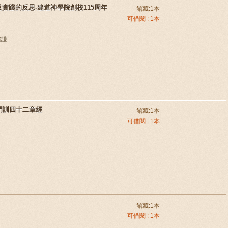
及實踐的反思-建道神學院創校115周年
館藏:1本
可借閱 : 1本
銘謙
門訓四十二章經
館藏:1本
可借閱 : 1本
館藏:1本
可借閱 : 1本