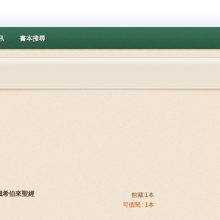
訊
書本搜尋
識希伯來聖經
館藏:1本
可借閱 : 1本