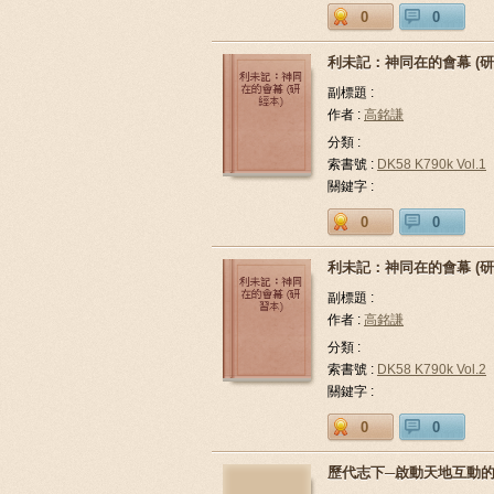
0
0
利未記：神同在的會幕 (研
副標題 :
作者 :
高銘謙
分類 :
索書號 :
DK58 K790k Vol.1
關鍵字 :
0
0
利未記：神同在的會幕 (研
副標題 :
作者 :
高銘謙
分類 :
索書號 :
DK58 K790k Vol.2
關鍵字 :
0
0
歷代志下─啟動天地互動