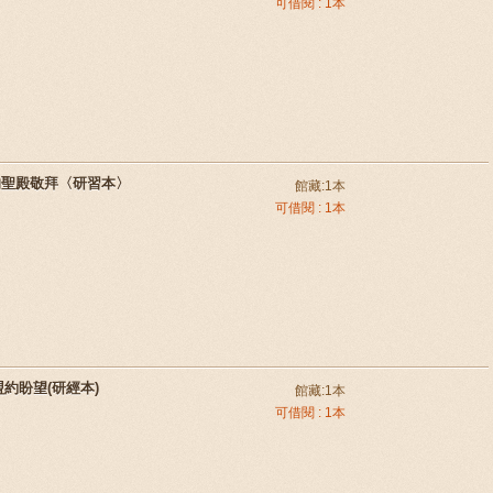
可借閱 : 1本
的聖殿敬拜〈研習本〉
館藏:1本
可借閱 : 1本
盟約盼望(研經本)
館藏:1本
可借閱 : 1本