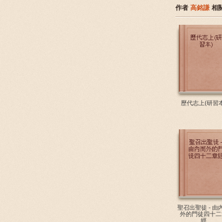
作者
高銘謙
相
歷代志上(研習本
聖召出聖徒 - 由
外的門徒四十二
經