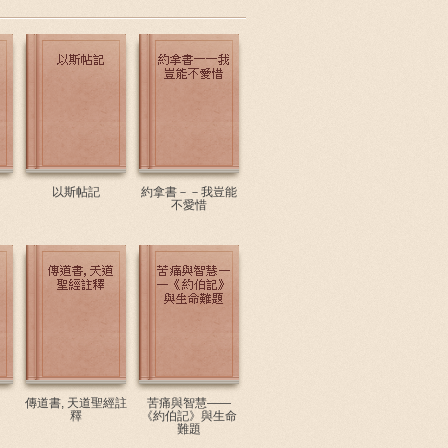
以斯帖記
約拿書－－我豈能
不愛惜
傳道書, 天道聖經註
苦痛與智慧——
釋
《約伯記》與生命
難題