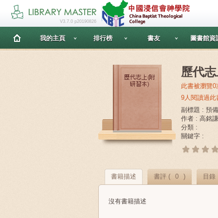
V3.7.0 p20190826
我的主頁
排行榜
書友
圖書館資
歷代志
此書被瀏覽0
9人閱讀過此
副標題 : 
作者 : 高銘
分類 :
關鍵字 :
書籍描述
書評 (
0
)
目錄
沒有書籍描述