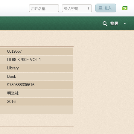
?
登入
搜尋
0019667
DL68 K790F VOL.1
Library
Book
9789888336616
明道社
2016