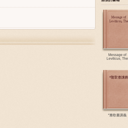
Message of
Leviticus, The
*雅歌書講義