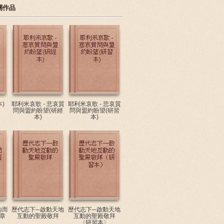
關作品
)
耶利米哀歌 - 悲哀質
耶利米哀歌 - 悲哀質
問與盟約盼望(研經
問與盟約盼望(研習
本)
本)
內而
歷代志下─啟動天地
歷代志下─啟動天地
章
互動的聖殿敬拜
互動的聖殿敬拜
〈研習本〉