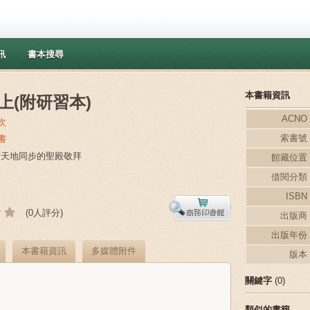
訊
書本搜尋
本書籍資訊
上(附研習本)
ACNO
次
索書號
書
預備天地同步的聖殿敬拜
館藏位置
謙
借閱分類
ISBN
(0人評分)
出版商
出版年份
本書籍資訊
多媒體附件
版本
關鍵字
(0)
類似的書籍