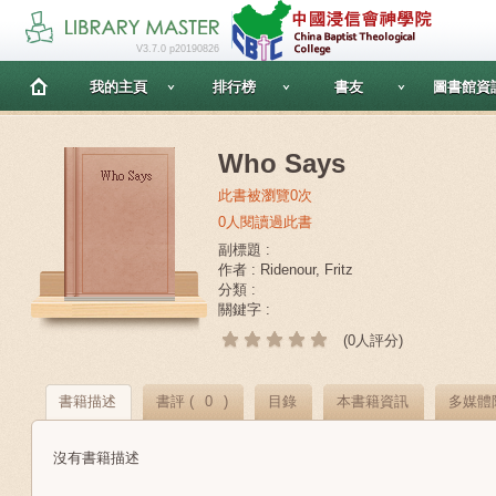
V3.7.0 p20190826
我的主頁
排行榜
書友
圖書館資
Who Says
此書被瀏覽0次
0人閱讀過此書
副標題 :
作者 : Ridenour, Fritz
分類 :
關鍵字 :
(0人評分)
書籍描述
書評 (
0
)
目錄
本書籍資訊
多媒體
沒有書籍描述