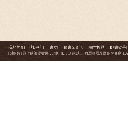
[我的主頁]
[熱評榜 ]
[書友]
[圖書館資訊]
[書本搜尋]
[購書助手]
如想獲得最佳的視覺效果，請以 IE 7.0 或以上 的瀏覽器及屏幕解像度 1024 