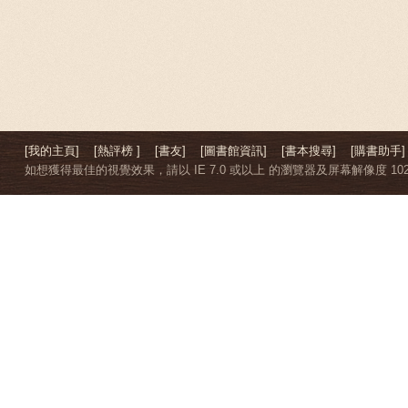
[我的主頁]
[熱評榜 ]
[書友]
[圖書館資訊]
[書本搜尋]
[購書助手]
如想獲得最佳的視覺效果，請以 IE 7.0 或以上 的瀏覽器及屏幕解像度 1024 