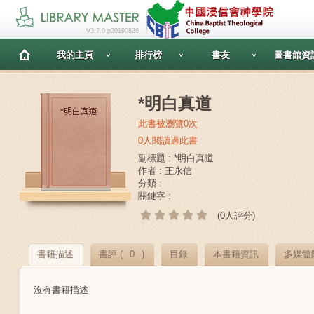
V3.7.0 p20190826
我的主頁
排行榜
書友
圖書館資
*明白真道
此書被瀏覽0次
0人閱讀過此書
副標題 : *明白真道
作者 : 王永信
分類 :
關鍵字 :
(0人評分)
書籍描述
書評 (
0
)
目錄
本書籍資訊
多媒體
沒有書籍描述