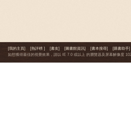
[我的主頁]
[熱評榜 ]
[書友]
[圖書館資訊]
[書本搜尋]
[購書助手]
如想獲得最佳的視覺效果，請以 IE 7.0 或以上 的瀏覽器及屏幕解像度 1024 