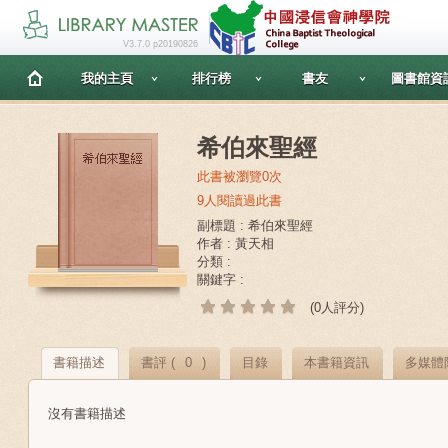
V3.7.0 p20190826
我的主頁
排行榜
書友
圖書館資
希伯來聖經
此書被瀏覽0次
9人閱讀過此書
副標題 : 希伯來聖經
作者 : 黃天相
分類 :
關鍵字 :
(0人評分)
書籍描述
書評 (
0
)
目錄
本書籍資訊
多媒體
沒有書籍描述