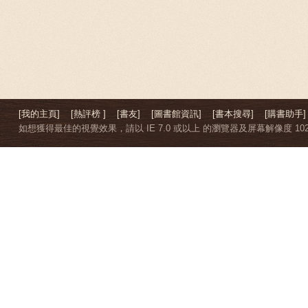
[我的主頁]
[熱評榜 ]
[書友]
[圖書館資訊]
[書本搜尋]
[購書助手]
如想獲得最佳的視覺效果，請以 IE 7.0 或以上 的瀏覽器及屏幕解像度 1024 