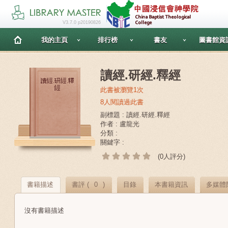
V3.7.0 p20190826
我的主頁
排行榜
書友
圖書館資
讀經.研經.釋經
此書被瀏覽1次
8人閱讀過此書
副標題 : 讀經.研經.釋經
作者 : 盧龍光
分類 :
關鍵字 :
(0人評分)
書籍描述
書評 (
0
)
目錄
本書籍資訊
多媒體
沒有書籍描述